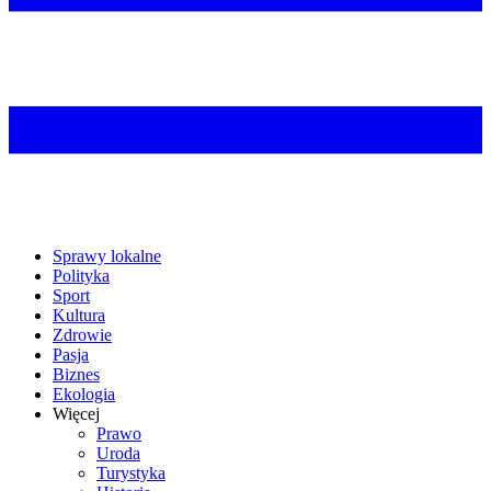
Sprawy lokalne
Polityka
Sport
Kultura
Zdrowie
Pasja
Biznes
Ekologia
Więcej
Prawo
Uroda
Turystyka