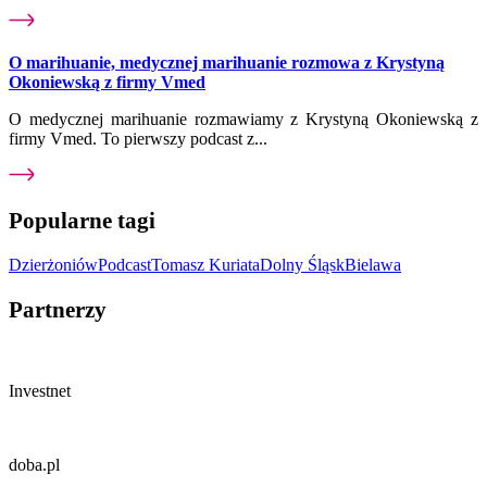
O marihuanie, medycznej marihuanie rozmowa z Krystyną
Okoniewską z firmy Vmed
O medycznej marihuanie rozmawiamy z Krystyną Okoniewską z
firmy Vmed. To pierwszy podcast z...
Popularne tagi
Dzierżoniów
Podcast
Tomasz Kuriata
Dolny Śląsk
Bielawa
Partnerzy
Investnet
doba.pl