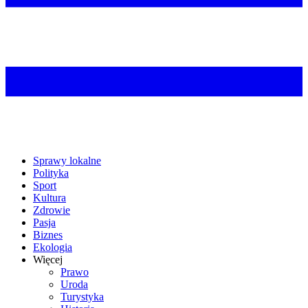
Sprawy lokalne
Polityka
Sport
Kultura
Zdrowie
Pasja
Biznes
Ekologia
Więcej
Prawo
Uroda
Turystyka