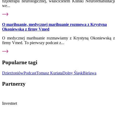
fizjoterapii neurologicznej, właścicielem Kliniki Neurorehabilitacji
we...
O marihuanie, medycznej marihuanie rozmowa z Krystyną
Okoniewską z firmy Vmed
O medycznej marihuanie rozmawiamy z Krystyną Okoniewską z
firmy Vmed. To pierwszy podcast z...
Popularne tagi
Dzierżoniów
Podcast
Tomasz Kuriata
Dolny Śląsk
Bielawa
Partnerzy
Investnet