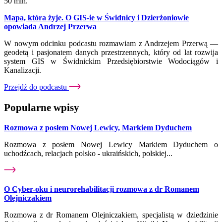
50 min.
Mapa, która żyje. O GIS-ie w Świdnicy i Dzierżoniowie
opowiada Andrzej Przerwa
W nowym odcinku podcastu rozmawiam z Andrzejem Przerwą —
geodetą i pasjonatem danych przestrzennych, który od lat rozwija
system GIS w Świdnickim Przedsiębiorstwie Wodociągów i
Kanalizacji.
Przejdź do podcastu
Popularne wpisy
Rozmowa z posłem Nowej Lewicy, Markiem Dyduchem
Rozmowa z posłem Nowej Lewicy Markiem Dyduchem o
uchodźcach, relacjach polsko - ukraińskich, polskiej...
O Cyber-oku i neurorehabilitacji rozmowa z dr Romanem
Olejniczakiem
Rozmowa z dr Romanem Olejniczakiem, specjalistą w dziedzinie