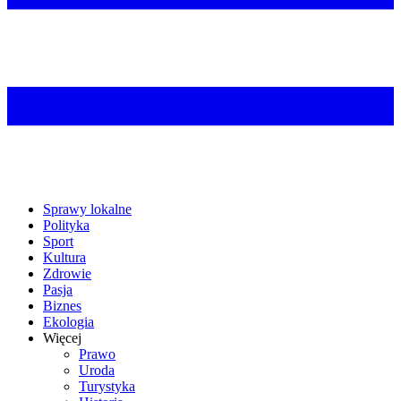
Sprawy lokalne
Polityka
Sport
Kultura
Zdrowie
Pasja
Biznes
Ekologia
Więcej
Prawo
Uroda
Turystyka