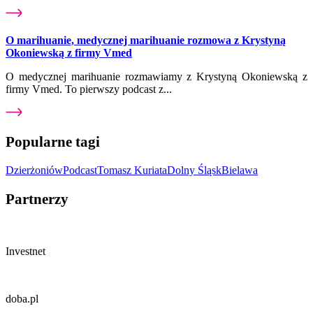
O marihuanie, medycznej marihuanie rozmowa z Krystyną
Okoniewską z firmy Vmed
O medycznej marihuanie rozmawiamy z Krystyną Okoniewską z
firmy Vmed. To pierwszy podcast z...
Popularne tagi
Dzierżoniów
Podcast
Tomasz Kuriata
Dolny Śląsk
Bielawa
Partnerzy
Investnet
doba.pl