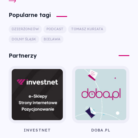
Popularne tagi
DZIERŻONIÓW
PODCAST
TOMASZ KURIATA
DOLNY ŚLĄSK
BIELAWA
Partnerzy
INVESTNET
DOBA.PL