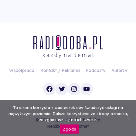
Współpraca
Kontakt / Reklama
Podcasty
Autorzy
Facebook
Twitter
Instagram
YouTube
Ta strona korzysta z ciasteczek aby świadczyć usługi na
najwyższym poziomie. Dalsze korzystanie ze strony oznacza,
© 2026 Copyright - Radio Doba
że zgadzasz się na ich użycie.
Realizacja
Investnet
Zgoda