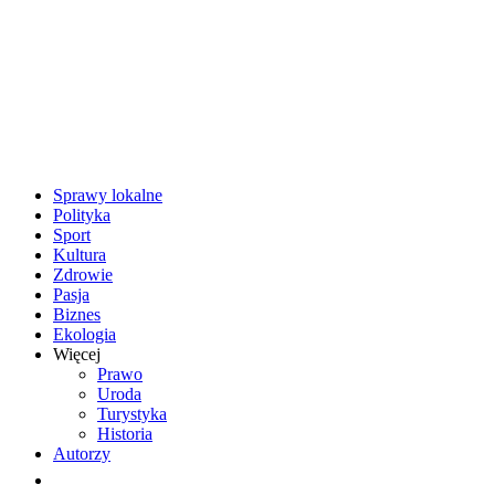
Sprawy lokalne
Polityka
Sport
Kultura
Zdrowie
Pasja
Biznes
Ekologia
Więcej
Prawo
Uroda
Turystyka
Historia
Autorzy