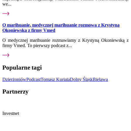
we...
O marihuanie, medycznej marihuanie rozmowa z Krystyną
Okoniewską z firmy Vmed
O medycznej marihuanie rozmawiamy z Krystyną Okoniewską z
firmy Vmed. To pierwszy podcast z...
Popularne tagi
Dzierżoniów
Podcast
Tomasz Kuriata
Dolny Śląsk
Bielawa
Partnerzy
Investnet