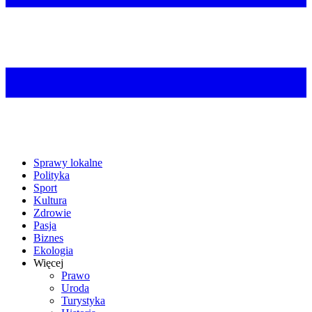
Sprawy lokalne
Polityka
Sport
Kultura
Zdrowie
Pasja
Biznes
Ekologia
Więcej
Prawo
Uroda
Turystyka