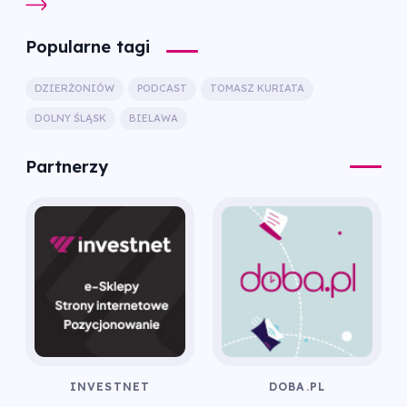
Popularne tagi
DZIERŻONIÓW
PODCAST
TOMASZ KURIATA
DOLNY ŚLĄSK
BIELAWA
Partnerzy
INVESTNET
DOBA.PL