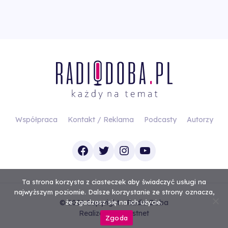
Współpraca
Kontakt / Reklama
Podcasty
Autorzy
Facebook
Twitter
Instagram
YouTube
Ta strona korzysta z ciasteczek aby świadczyć usługi na
najwyższym poziomie. Dalsze korzystanie ze strony oznacza,
© 2026 Copyright - Radio Doba
że zgadzasz się na ich użycie.
Realizacja
Investnet
Zgoda