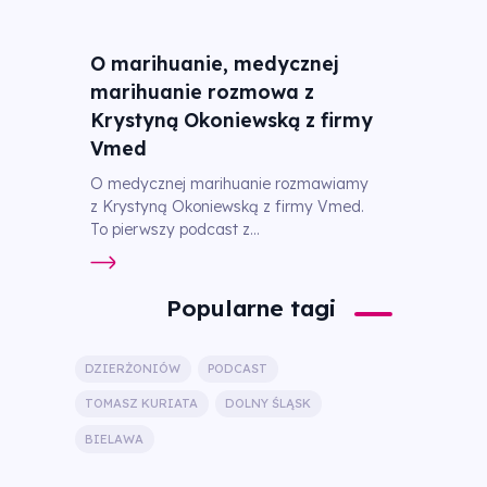
O marihuanie, medycznej
marihuanie rozmowa z
Krystyną Okoniewską z firmy
Vmed
O medycznej marihuanie rozmawiamy
z Krystyną Okoniewską z firmy Vmed.
To pierwszy podcast z...
Popularne tagi
DZIERŻONIÓW
PODCAST
TOMASZ KURIATA
DOLNY ŚLĄSK
BIELAWA