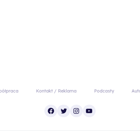
półpraca
Kontakt / Reklama
Podcasty
Aut
Facebook
Twitter
Instagram
YouTube