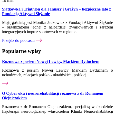
19 min.
Siatkówka i Triathlon dla Januszy i Grażyn – bezpieczne lato z
Fundacją Aktywni Ślężanie
Moją gościnią jest Monika Jackowicz z Fundacji Aktywni Ślężanie
– organizatorka jednej z najbardziej zwariowanych i zarazem
integracyjnych imprez sportowych w regionie.
Przejdź do podcastu
Popularne wpisy
Rozmowa z posłem Nowej Lewicy, Markiem Dyduchem
Rozmowa z posłem Nowej Lewicy Markiem Dyduchem o
uchodźcach, relacjach polsko - ukraińskich, polskiej...
O Cyber-oku i neurorehabilitacji rozmowa z dr Romanem
Olejniczakiem
Rozmowa z dr Romanem Olejniczakiem, specjalistą w dziedzinie
fizjoterapii neurologicznej, właścicielem Kliniki Neurorehabilitacji