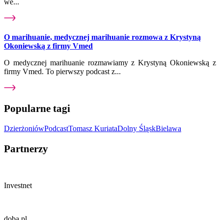
we...
O marihuanie, medycznej marihuanie rozmowa z Krystyną
Okoniewską z firmy Vmed
O medycznej marihuanie rozmawiamy z Krystyną Okoniewską z
firmy Vmed. To pierwszy podcast z...
Popularne tagi
Dzierżoniów
Podcast
Tomasz Kuriata
Dolny Śląsk
Bielawa
Partnerzy
Investnet
doba.pl