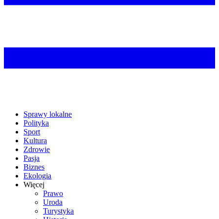
Sprawy lokalne
Polityka
Sport
Kultura
Zdrowie
Pasja
Biznes
Ekologia
Więcej
Prawo
Uroda
Turystyka