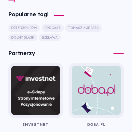
Popularne tagi
DZIERŻONIÓW
PODCAST
TOMASZ KURIATA
DOLNY ŚLĄSK
BIELAWA
Partnerzy
INVESTNET
DOBA.PL