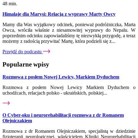
48 min.
Himalaje dla Marysi: Relacja z wyprawy Marty Owcy
Mamy dla Was wyjątkowy odcinek, ponieważ podróżniczka, Marta
Owca, wróciła właśnie z niesamowitej wyprawy do Nepalu. W
poprzednim odcinku zapowiadaliśmy tę niezwykłą przygodę, a teraz
możemy z radością przywitać Martę, która podzieli się z...
Przejdź do podcastu
Popularne wpisy
Rozmowa z posłem Nowej Lewicy, Markiem Dyduchem
Rozmowa z posłem Nowej Lewicy Markiem Dyduchem o
uchodźcach, relacjach polsko - ukraińskich, polskiej...
O Cyber-oku i neurorehabilitacji rozmowa z dr Romanem
Olejniczakiem
Rozmowa z dr Romanem Olejniczakiem, specjalistą w dziedzinie
fizjoterapii neurologicznej, właścicielem Kliniki Neurorehabilitacji