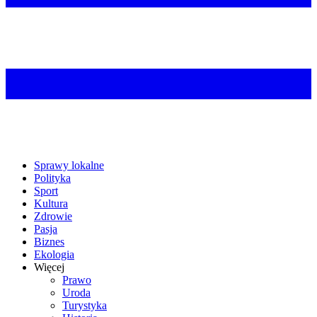
Sprawy lokalne
Polityka
Sport
Kultura
Zdrowie
Pasja
Biznes
Ekologia
Więcej
Prawo
Uroda
Turystyka