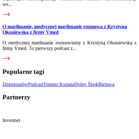
we...
O marihuanie, medycznej marihuanie rozmowa z Krystyną
Okoniewską z firmy Vmed
O medycznej marihuanie rozmawiamy z Krystyną Okoniewską z
firmy Vmed. To pierwszy podcast z...
Popularne tagi
Dzierżoniów
Podcast
Tomasz Kuriata
Dolny Śląsk
Bielawa
Partnerzy
Investnet