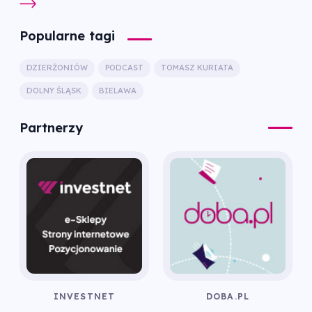
Popularne tagi
DZIERŻONIÓW
PODCAST
TOMASZ KURIATA
DOLNY ŚLĄSK
BIELAWA
Partnerzy
INVESTNET
DOBA.PL