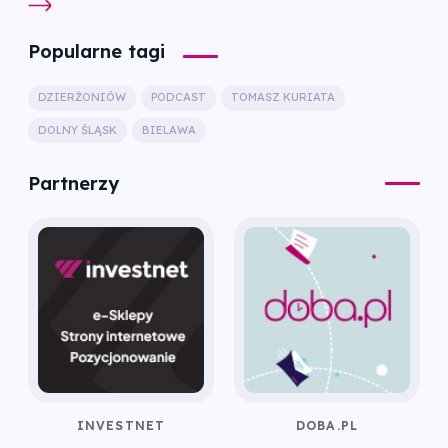
Popularne tagi
DZIERŻONIÓW
PODCAST
TOMASZ KURIATA
DOLNY ŚLĄSK
BIELAWA
Partnerzy
INVESTNET
DOBA.PL