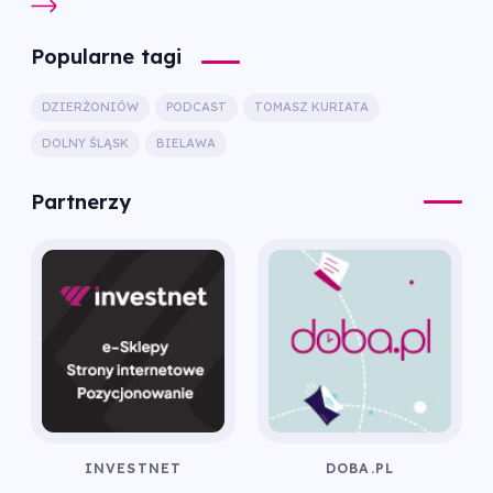
Popularne tagi
DZIERŻONIÓW
PODCAST
TOMASZ KURIATA
DOLNY ŚLĄSK
BIELAWA
Partnerzy
INVESTNET
DOBA.PL