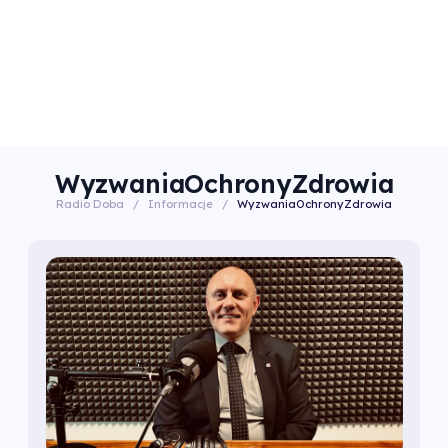
WyzwaniaOchronyZdrowia
Radio Doba
/
Informacje
/
WyzwaniaOchronyZdrowia