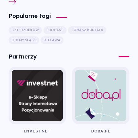
Popularne tagi
DZIERŻONIÓW
PODCAST
TOMASZ KURIATA
DOLNY ŚLĄSK
BIELAWA
Partnerzy
INVESTNET
DOBA.PL