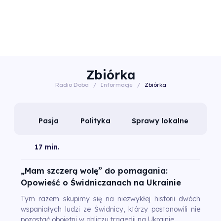
Zbiórka
Radio Doba
/
Informacje
/
Zbiórka
Pasja
Polityka
Sprawy lokalne
17 min.
„Mam szczerą wolę” do pomagania:
Opowieść o Świdniczanach na Ukrainie
Tym razem skupimy się na niezwykłej historii dwóch
wspaniałych ludzi ze Świdnicy, którzy postanowili nie
pozostać obojętni w obliczu tragedii na Ukrainie.