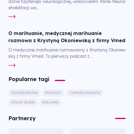
dzinie fizjoterapii neurologicznej, właścicielem Kliniki Neuror
ehabilitacji we...
O marihuanie, medycznej marihuanie
rozmowa z Krystyną Okoniewską z firmy Vmed
O medycznej marihuanie rozmawiamy z Krystyną Okoniew
ską z firmy Vmed. To pierwszy podcast z...
Popularne tagi
DZIERŻONIÓW
PODCAST
TOMASZ KURIATA
DOLNY ŚLĄSK
BIELAWA
Partnerzy