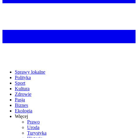
Sprawy lokalne
Polityka
Sport
Kultura
Zdrowie
Pasja
Biznes
Ekologia
Więcej
Prawo
Uroda
Turystyka