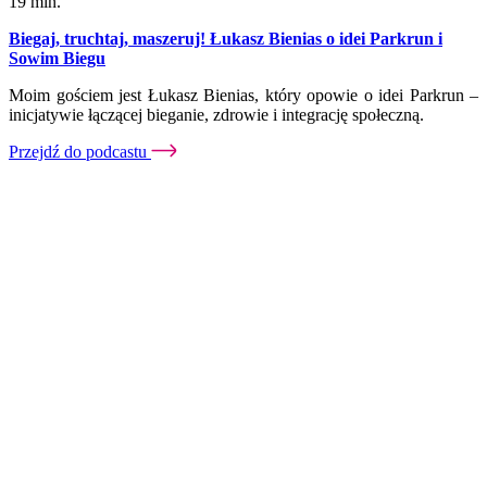
19 min.
Biegaj, truchtaj, maszeruj! Łukasz Bienias o idei Parkrun i
Sowim Biegu
Moim gościem jest Łukasz Bienias, który opowie o idei Parkrun –
inicjatywie łączącej bieganie, zdrowie i integrację społeczną.
Przejdź do podcastu