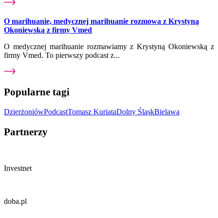
O marihuanie, medycznej marihuanie rozmowa z Krystyną
Okoniewską z firmy Vmed
O medycznej marihuanie rozmawiamy z Krystyną Okoniewską z
firmy Vmed. To pierwszy podcast z...
Popularne tagi
Dzierżoniów
Podcast
Tomasz Kuriata
Dolny Śląsk
Bielawa
Partnerzy
Investnet
doba.pl