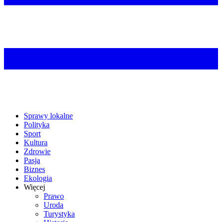
Sprawy lokalne
Polityka
Sport
Kultura
Zdrowie
Pasja
Biznes
Ekologia
Więcej
Prawo
Uroda
Turystyka