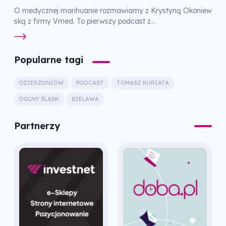
O medycznej marihuanie rozmawiamy z Krystyną Okoniew
ską z firmy Vmed. To pierwszy podcast z...
Popularne tagi
DZIERŻONIÓW
PODCAST
TOMASZ KURIATA
DOLNY ŚLĄSK
BIELAWA
Partnerzy