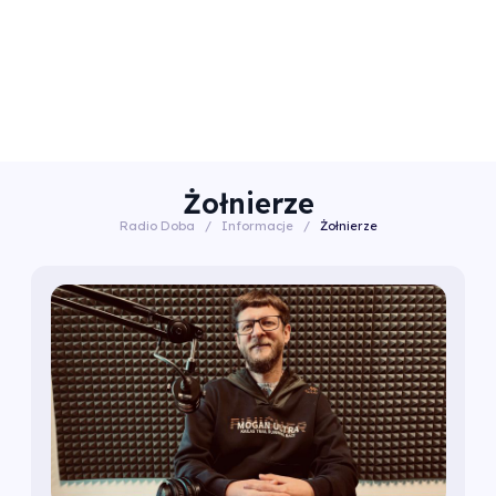
Żołnierze
Radio Doba
/
Informacje
/
Żołnierze