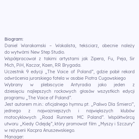
Biogram:
Daniel Warakomski – Wokalista, tekściarz, obecnie należy
do wytwórni New Step Studio.
Współpracował z takimi artystami jak Zipera, Fu, Peja, Sir
Mich, PiH, Kaczor, Kaen, RR Brygada.
Uczestnik 9 edycji „The Voice of Poland”, gdzie pobił rekord
odwrócenia jurorskiego fotela w osobie Piotra Cugowskiego
Wybrany w plebiscycie Antyradia jako jeden z
dziesięciu najlepszych rockowych głosów wszystkich edycji
programu „The Voice of Poland”.
Jest autorem m.in.: oficjalnego hymnu pt. „Paliwo Dla Śmierci”,
jednego z najważniejszych i największych klubów
motocyklowych „Road Runners MC Poland”. Współtwórcą
utworu „Kiedy Odejdę”, który promowat film „Myszy i Szczury”
w reżyserii Kacpra Anuszewskiego.
Manager: