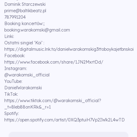
Dominik Starczewski
prime@baltikbeatz.pl
787991204
Booking koncertów:;
booking.warakomski@gmail.com
Linki:
Ostatni singiel 'Koi’ :
https://digitalmusic.lnk.to/danielwarakomskig3ttoboykajetbnskoi
Facebook:
https://www.facebook.com/share/1JN2MxrtDd/
Instagram:
@warakomski_official
YouTube:
DanielWarakomski
TikTok:
https://www.tiktok.com/@warakomski_official?
_t=8leb88onKRk&_r=1
Spotify:
https://open.spotify.com/artist/0XQ3ptuiH7Vp2IWk2L4wTD