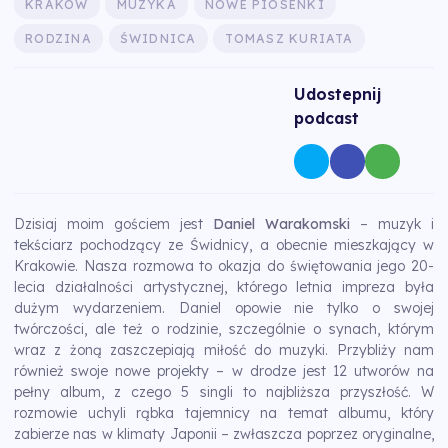
KRAKÓW
MUZYKA
NOWE PIOSENKI
RODZINA
ŚWIDNICA
TOMASZ KURIATA
Udostepnij
podcast
Dzisiaj moim gościem jest
Daniel Warakomski
– muzyk i
tekściarz pochodzący ze Świdnicy, a obecnie mieszkający w
Krakowie. Nasza rozmowa to okazja do świętowania jego 20-
lecia działalności artystycznej, którego letnia impreza była
dużym wydarzeniem. Daniel opowie nie tylko o swojej
twórczości, ale też o rodzinie, szczególnie o synach, którym
wraz z żoną zaszczepiają miłość do muzyki. Przybliży nam
również swoje nowe projekty – w drodze jest 12 utworów na
pełny album, z czego 5 singli to najbliższa przyszłość. W
rozmowie uchyli rąbka tajemnicy na temat albumu, który
zabierze nas w klimaty Japonii – zwłaszcza poprzez oryginalne,