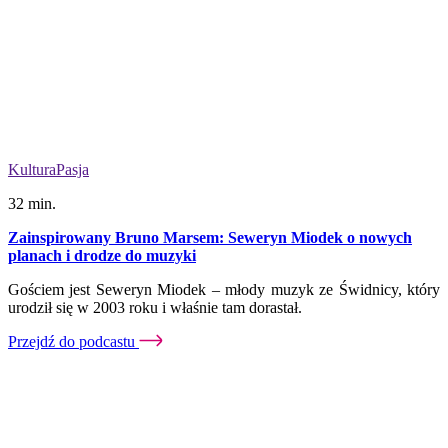
Kultura
Pasja
32 min.
Zainspirowany Bruno Marsem: Seweryn Miodek o nowych
planach i drodze do muzyki
Gościem jest Seweryn Miodek – młody muzyk ze Świdnicy, który
urodził się w 2003 roku i właśnie tam dorastał.
Przejdź do podcastu