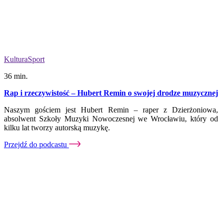
Kultura
Sport
36 min.
Rap i rzeczywistość – Hubert Remin o swojej drodze muzycznej
Naszym gościem jest Hubert Remin – raper z Dzierżoniowa,
absolwent Szkoły Muzyki Nowoczesnej we Wrocławiu, który od
kilku lat tworzy autorską muzykę.
Przejdź do podcastu