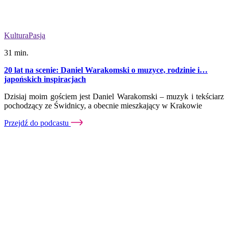
Kultura
Pasja
31 min.
20 lat na scenie: Daniel Warakomski o muzyce, rodzinie i…
japońskich inspiracjach
Dzisiaj moim gościem jest Daniel Warakomski – muzyk i tekściarz
pochodzący ze Świdnicy, a obecnie mieszkający w Krakowie
Przejdź do podcastu