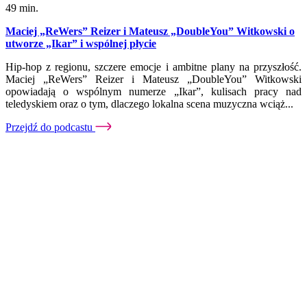
49 min.
Maciej „ReWers” Reizer i Mateusz „DoubleYou” Witkowski o
utworze „Ikar” i wspólnej płycie
Hip-hop z regionu, szczere emocje i ambitne plany na przyszłość.
Maciej „ReWers” Reizer i Mateusz „DoubleYou” Witkowski
opowiadają o wspólnym numerze „Ikar”, kulisach pracy nad
teledyskiem oraz o tym, dlaczego lokalna scena muzyczna wciąż...
Przejdź do podcastu