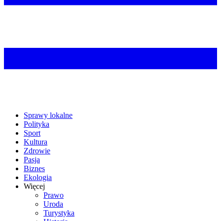
Sprawy lokalne
Polityka
Sport
Kultura
Zdrowie
Pasja
Biznes
Ekologia
Więcej
Prawo
Uroda
Turystyka