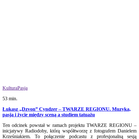
Kultura
Pasja
53 min.
Łukasz „Dzvon” Cyndzer – TWARZE REGIONU. Muzyka,
pasja i życie między sceną a studiem tatuażu
Ten odcinek powstał w ramach projektu TWARZE REGIONU –
inicjatywy Radiodoby, którą współtworzę z fotografem Danielem
Krześniakiem. To połączenie podcastu z profesjonalną sesją