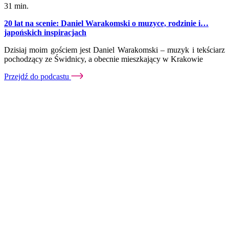
31 min.
20 lat na scenie: Daniel Warakomski o muzyce, rodzinie i…
japońskich inspiracjach
Dzisiaj moim gościem jest Daniel Warakomski – muzyk i tekściarz
pochodzący ze Świdnicy, a obecnie mieszkający w Krakowie
Przejdź do podcastu