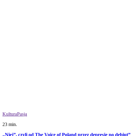
Kultura
Pasja
23 min.
„Niej”, czyli od The Voice of Poland przez depresję po debiut”