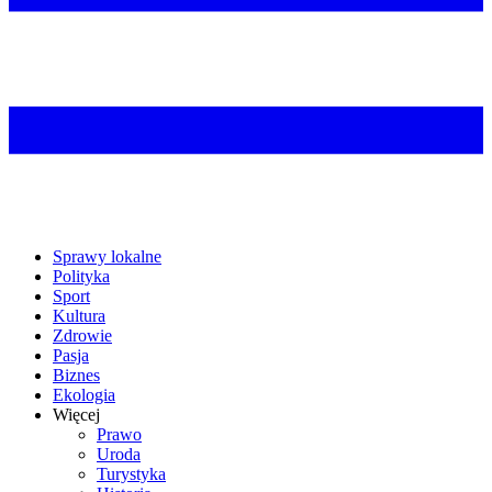
Sprawy lokalne
Polityka
Sport
Kultura
Zdrowie
Pasja
Biznes
Ekologia
Więcej
Prawo
Uroda
Turystyka