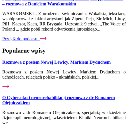
– rozmowa z Danielem Warakomskim
W∆R∆KØMSKI - Z urodzenia świdniczanin. Wokalista, tekściarz,
współpracował z takimi artystami jak Zipera, Peja, Sir Mich, Liroy,
PiH, Kaczor, Kaen, RR Brygada. Uczestnik 9 edycji „The Voice of
Poland „, gdzie pobił rekord odwrócenia jurorskiego...
Przejdź do podcastu
Popularne wpisy
Rozmowa z posłem Nowej Lewicy, Markiem Dyduchem
Rozmowa z posłem Nowej Lewicy Markiem Dyduchem o
uchodźcach, relacjach polsko - ukraińskich, polskiej...
O Cyber-oku i neurorehabilitacji rozmowa z dr Romanem
Olejniczakiem
Rozmowa z dr Romanem Olejniczakiem, specjalistą w dziedzinie
fizjoterapii neurologicznej, właścicielem Kliniki Neurorehabilitacji
we...