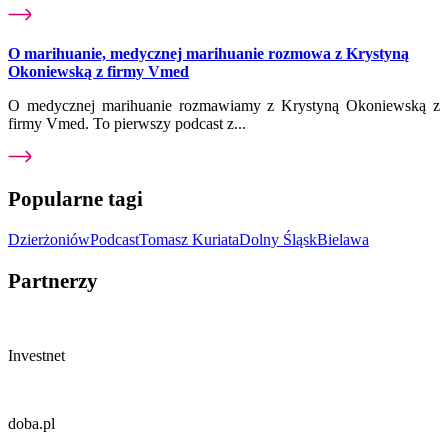
O marihuanie, medycznej marihuanie rozmowa z Krystyną
Okoniewską z firmy Vmed
O medycznej marihuanie rozmawiamy z Krystyną Okoniewską z
firmy Vmed. To pierwszy podcast z...
Popularne tagi
Dzierżoniów
Podcast
Tomasz Kuriata
Dolny Śląsk
Bielawa
Partnerzy
Investnet
doba.pl