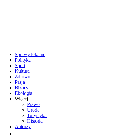
Sprawy lokalne
Polityka
Sport
Kultura
Zdrowie
Pasja
Biznes
Ekologia
Więcej
Prawo
Uroda
Turystyka
Historia
Autorzy