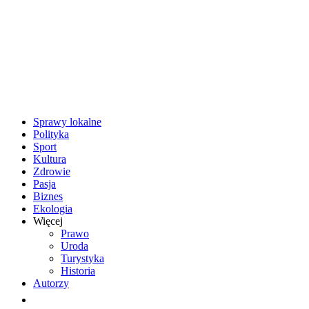
Sprawy lokalne
Polityka
Sport
Kultura
Zdrowie
Pasja
Biznes
Ekologia
Więcej
Prawo
Uroda
Turystyka
Historia
Autorzy