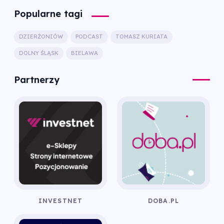
Popularne tagi
DZIERŻONIÓW
PODCAST
TOMASZ KURIATA
DOLNY ŚLĄSK
BIELAWA
Partnerzy
INVESTNET
DOBA.PL