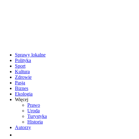
Sprawy lokalne
Polityka
Sport
Kultura
Zdrowie
Pasja
Biznes
Ekologia
Więcej
Prawo
Uroda
Turystyka
Historia
Autorzy