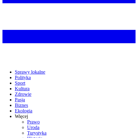
Sprawy lokalne
Polityka
Sport
Kultura
Zdrowie
Pasja
Biznes
Ekologia
Więcej
Prawo
Uroda
Turystyka