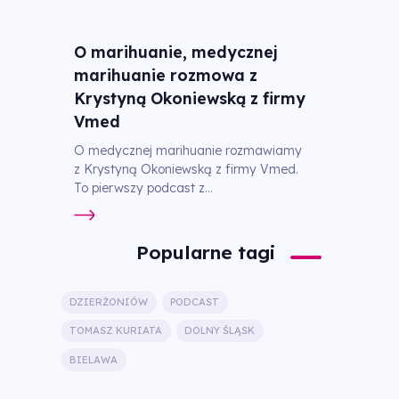
O marihuanie, medycznej
marihuanie rozmowa z
Krystyną Okoniewską z firmy
Vmed
O medycznej marihuanie rozmawiamy
z Krystyną Okoniewską z firmy Vmed.
To pierwszy podcast z...
Popularne tagi
DZIERŻONIÓW
PODCAST
TOMASZ KURIATA
DOLNY ŚLĄSK
BIELAWA