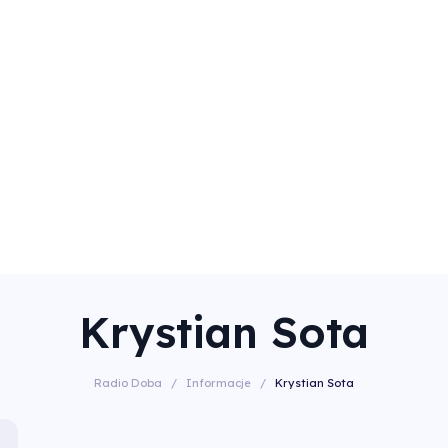
Krystian Sota
Radio Doba
/
Informacje
/
Krystian Sota