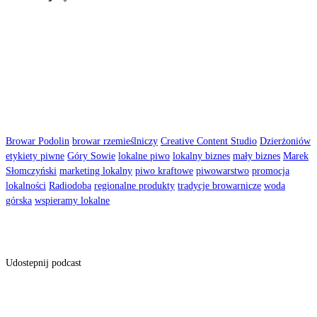
Browar Podolin
browar rzemieślniczy
Creative Content Studio
Dzierżoniów
etykiety piwne
Góry Sowie
lokalne piwo
lokalny biznes
mały biznes
Marek
Słomczyński
marketing lokalny
piwo kraftowe
piwowarstwo
promocja
lokalności
Radiodoba
regionalne produkty
tradycje browarnicze
woda
górska
wspieramy lokalne
Udostepnij podcast