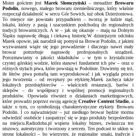
Moim gościem jest
Marek Słomczyński
– menadżer
Browaru
Podolin
, nowego, małego browaru rzemieślniczego, który właśnie
rozpoczął działalność w sercu Gór Sowich, tuż obok Dzierżoniowa.
To miejsce nie powstało przypadkiem – tworzą je ludzie stąd,
lokalsi, którzy z pasją i szacunkiem podchodzą do regionalnych
tradycji browarniczych. A te – jak się okazuje – mają na Dolnym
Śląsku naprawdę długą i ciekawą historię.W dzisiejszym odcinku
Marek opowie, jak narodził się pomysł na Browar Podolin, z jakimi
wyzwaniami wiąże się jego prowadzenie i dlaczego nawet mały
browar potrzebuje naprawdę profesjonalnych urządzeń.
Porozmawiamy o jakości składników – w tym o krystalicznie
czystej górskiej wodzie, która stanowi fundament ich piw – oraz o
różnych stylach piwa, które powstają w Podolinie. Dowiemy się też,
ile litrów piwa potrafią tam wyprodukować i jak wygląda proces
jego tworzenia – od receptury po etykietę.Marek zachęca także
lokalnych przedsiębiorców – właścicieli restauracji, barów i
sklepów – do współpracy i wspólnej promocji regionalnych
produktów. Opowiada również o działaniach marketingowych,
które prowadzi poprzez swoją agencję
Creative Content Studio
, a
także o tym, co symbolizują charakterystyczne etykiety Browaru
Podolin. I co najważniejsze – już niedługo browar będzie można
odwiedzić osobiście i zaopatrzyć się w jego produkty bezpośrednio
na miejscu.Radiodoba.pl wspiera lokalny biznes, zwłaszcza ten
niszowy, autentyczny i tworzony z sercem. Ten podcast to ukłon w
stronę lokalności – bo wierzymy, że regionalne smaki, tradycje i