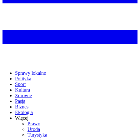
Sprawy lokalne
Polityka
Sport
Kultura
Zdrowie
Pasja
Biznes
Ekologia
Więcej
Prawo
Uroda
Turystyka