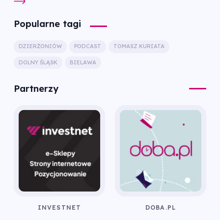
Popularne tagi
DZIERŻONIÓW
PODCAST
TOMASZ KURIATA
DOLNY ŚLĄSK
BIELAWA
Partnerzy
INVESTNET
DOBA.PL