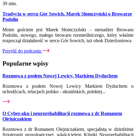
39 min.
Tradycja w sercu Gór Sowich. Marek Słomczyński o Browarze
Podolin
Moim gościem jest Marek Słomczyński – menadżer Browaru
Podolin, nowego, małego browaru rzemieślniczego, który właśnie
rozpoczął działalność w sercu Gór Sowich, tuż obok Dzierżoniowa
Przejdź do podcastu
Popularne wpisy
Rozmowa z posłem Nowej Lewicy, Markiem Dyduchem
Rozmowa z posłem Nowej Lewicy Markiem Dyduchem o
uchodźcach, relacjach polsko - ukraińskich, polskiej...
O Cyber-oku i neurorehabilitacji rozmowa z dr Romanem
Olejniczakiem
Rozmowa z dr Romanem Olejniczakiem, specjalistą w dziedzinie
fizjoterapii neurologicznej, właścicielem Kliniki Neurorehabilitacji