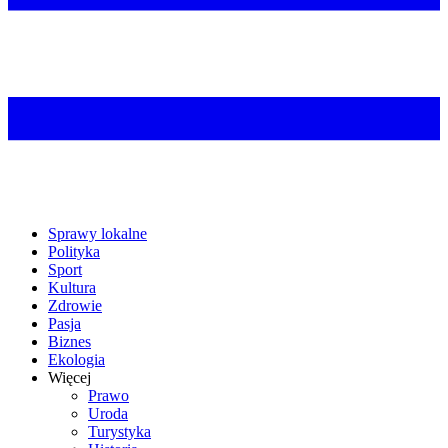
Sprawy lokalne
Polityka
Sport
Kultura
Zdrowie
Pasja
Biznes
Ekologia
Więcej
Prawo
Uroda
Turystyka