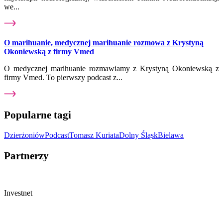
we...
O marihuanie, medycznej marihuanie rozmowa z Krystyną
Okoniewską z firmy Vmed
O medycznej marihuanie rozmawiamy z Krystyną Okoniewską z
firmy Vmed. To pierwszy podcast z...
Popularne tagi
Dzierżoniów
Podcast
Tomasz Kuriata
Dolny Śląsk
Bielawa
Partnerzy
Investnet