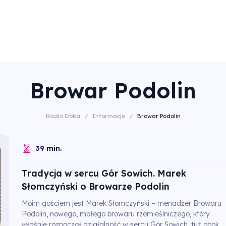
Browar Podolin
Radio Doba
/
Informacje
/
Browar Podolin
39 min.
Tradycja w sercu Gór Sowich. Marek
Słomczyński o Browarze Podolin
Moim gościem jest Marek Słomczyński – menadżer Browaru
Podolin, nowego, małego browaru rzemieślniczego, który
właśnie rozpoczął działalność w sercu Gór Sowich, tuż obok