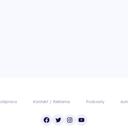
półpraca
Kontakt / Reklama
Podcasty
Aut
Facebook
Twitter
Instagram
YouTube