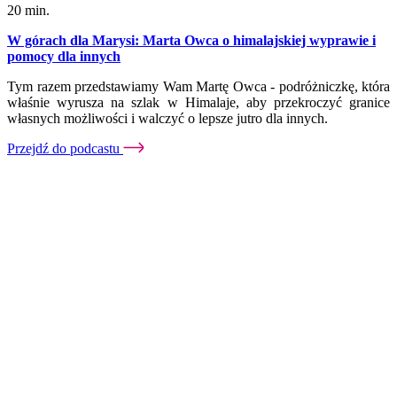
20 min.
W górach dla Marysi: Marta Owca o himalajskiej wyprawie i
pomocy dla innych
Tym razem przedstawiamy Wam Martę Owca - podróżniczkę, która
właśnie wyrusza na szlak w Himalaje, aby przekroczyć granice
własnych możliwości i walczyć o lepsze jutro dla innych.
Przejdź do podcastu