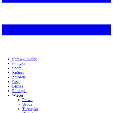
Sprawy lokalne
Polityka
Sport
Kultura
Zdrowie
Pasja
Biznes
Ekologia
Więcej
Prawo
Uroda
Turystyka