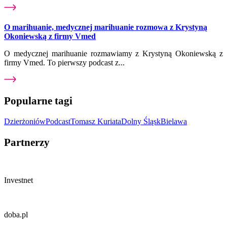
O marihuanie, medycznej marihuanie rozmowa z Krystyną
Okoniewską z firmy Vmed
O medycznej marihuanie rozmawiamy z Krystyną Okoniewską z
firmy Vmed. To pierwszy podcast z...
Popularne tagi
Dzierżoniów
Podcast
Tomasz Kuriata
Dolny Śląsk
Bielawa
Partnerzy
Investnet
doba.pl