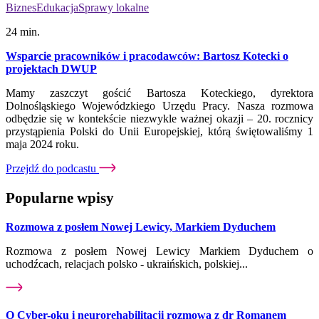
Biznes
Edukacja
Sprawy lokalne
24 min.
Wsparcie pracowników i pracodawców: Bartosz Kotecki o
projektach DWUP
Mamy zaszczyt gościć Bartosza Koteckiego, dyrektora
Dolnośląskiego Wojewódzkiego Urzędu Pracy. Nasza rozmowa
odbędzie się w kontekście niezwykle ważnej okazji – 20. rocznicy
przystąpienia Polski do Unii Europejskiej, którą świętowaliśmy 1
maja 2024 roku.
Przejdź do podcastu
Popularne wpisy
Rozmowa z posłem Nowej Lewicy, Markiem Dyduchem
Rozmowa z posłem Nowej Lewicy Markiem Dyduchem o
uchodźcach, relacjach polsko - ukraińskich, polskiej...
O Cyber-oku i neurorehabilitacji rozmowa z dr Romanem