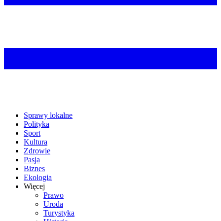
Sprawy lokalne
Polityka
Sport
Kultura
Zdrowie
Pasja
Biznes
Ekologia
Więcej
Prawo
Uroda
Turystyka