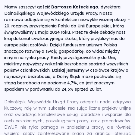
Mamy zaszczyt gościć
Bartosza Koteckiego
, dyrektora
Dolnośląskiego Wojewódzkiego Urzędu Pracy. Nasza
rozmowa odbędzie się w kontekście niezwykle ważnej okazji –
20. rocznicy przystąpienia Polski do Unii Europejskiej, którą
świętowaliśmy 1 maja 2024 roku. Przez te dwie dekady nasz
kraj dokonał cywilizacyjnego skoku, który przybliżył nas do
europejskiej czołówki. Dzięki funduszom unijnym Polska
znacząco rozwinęła swoją gospodarkę, co widać między
innymi na rynku pracy. Kiedy przystępowaliśmy do Unii,
mieliśmy najwyższy wskaźnik bezrobocia spośród wszystkich
państw członkowskich. Dzisiaj jesteśmy w czołówce krajów o
najniższym bezrobociu, a Dolny Śląsk może pochwalić się
stopą bezrobocia na poziomie 4,7%, co jest znacznym
spadkiem w porównaniu do 24,3% sprzed 20 lat.
Dolnośląski Wojewódzki Urząd Pracy odegrał i nadal odgrywa
kluczową rolę w tym sukcesie, realizując liczne projekty unijne
oraz świadcząc kompleksowe usługi doradcze i wsparcie dla
osób bezrobotnych, poszukujących pracy oraz pracodawców.
DWUP nie tylko pomaga w znalezieniu pracy, ale również
wspiera osoby zainteresowane pracą za granicą, oferując