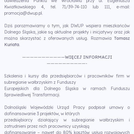
odwiedzenia Punktu we Wrocławiu przy ul. Eugeniusza
Kwiatkowskiego 4, tel. 71/39-74-110 lub 111, e-mail:
promocja@dwup.pl
.
Dziś porozmawiamy o tym, jak DWUP wspiera mieszkańców
Dolnego Śląska, jakie są aktualne projekty i inicjatywy oraz jak
można skorzystać z oferowanych usług. Rozmawia
Tomasz
Kuriata
.
———————————
WIĘCEJ INFORMACJI
——————————-
Szkolenia i kursy dla przedsiębiorców i pracowników firm w
subregionie wałbrzyskim z Funduszy
Europejskich dla Dolnego Śląska w ramach Funduszu
Sprawiedliwej Transformacji.
Dolnośląski Wojewódzki Urząd Pracy podpisał umowy o
dofinansowanie 3 projektów, w których
przedsiębiorcy działający w subregionie wałbrzyskim i
zatrudnieni przez nich pracownicy uzyskają
dofinansowanie – nawet do 80% kosztów usług rozwojowych