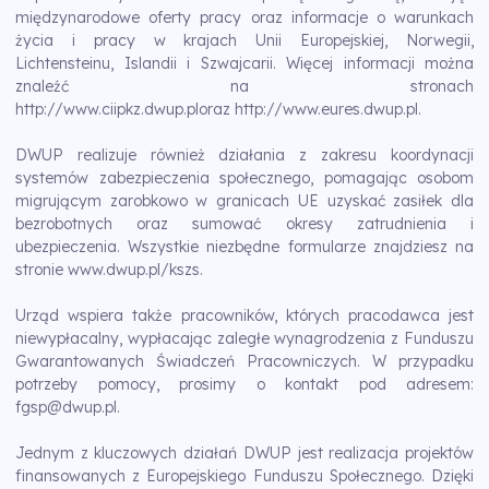
międzynarodowe oferty pracy oraz informacje o warunkach
życia i pracy w krajach Unii Europejskiej, Norwegii,
Lichtensteinu, Islandii i Szwajcarii. Więcej informacji można
znaleźć na stronach
http://www.ciipkz.dwup.pl
oraz
http://www.eures.dwup.pl
.
DWUP realizuje również działania z zakresu koordynacji
systemów zabezpieczenia społecznego, pomagając osobom
migrującym zarobkowo w granicach UE uzyskać zasiłek dla
bezrobotnych oraz sumować okresy zatrudnienia i
ubezpieczenia. Wszystkie niezbędne formularze znajdziesz na
stronie
www.dwup.pl/kszs
.
Urząd wspiera także pracowników, których pracodawca jest
niewypłacalny, wypłacając zaległe wynagrodzenia z Funduszu
Gwarantowanych Świadczeń Pracowniczych. W przypadku
potrzeby pomocy, prosimy o kontakt pod adresem:
fgsp@dwup.pl
.
Jednym z kluczowych działań DWUP jest realizacja projektów
finansowanych z Europejskiego Funduszu Społecznego. Dzięki