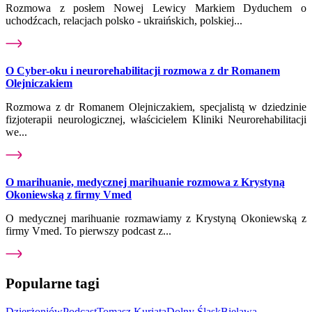
Rozmowa z posłem Nowej Lewicy Markiem Dyduchem o
uchodźcach, relacjach polsko - ukraińskich, polskiej...
O Cyber-oku i neurorehabilitacji rozmowa z dr Romanem
Olejniczakiem
Rozmowa z dr Romanem Olejniczakiem, specjalistą w dziedzinie
fizjoterapii neurologicznej, właścicielem Kliniki Neurorehabilitacji
we...
O marihuanie, medycznej marihuanie rozmowa z Krystyną
Okoniewską z firmy Vmed
O medycznej marihuanie rozmawiamy z Krystyną Okoniewską z
firmy Vmed. To pierwszy podcast z...
Popularne tagi
Dzierżoniów
Podcast
Tomasz Kuriata
Dolny Śląsk
Bielawa