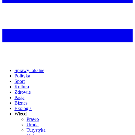
Sprawy lokalne
Polityka
Sport
Kultura
Zdrowie
Pasja
Biznes
Ekologia
Więcej
Prawo
Uroda
Turystyka