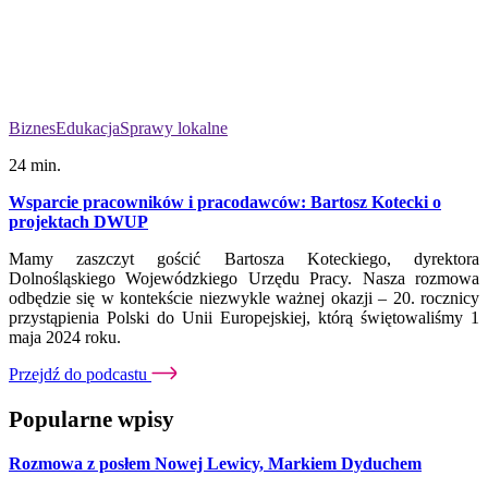
Biznes
Edukacja
Sprawy lokalne
24 min.
Wsparcie pracowników i pracodawców: Bartosz Kotecki o
projektach DWUP
Mamy zaszczyt gościć Bartosza Koteckiego, dyrektora
Dolnośląskiego Wojewódzkiego Urzędu Pracy. Nasza rozmowa
odbędzie się w kontekście niezwykle ważnej okazji – 20. rocznicy
przystąpienia Polski do Unii Europejskiej, którą świętowaliśmy 1
maja 2024 roku.
Przejdź do podcastu
Popularne wpisy
Rozmowa z posłem Nowej Lewicy, Markiem Dyduchem