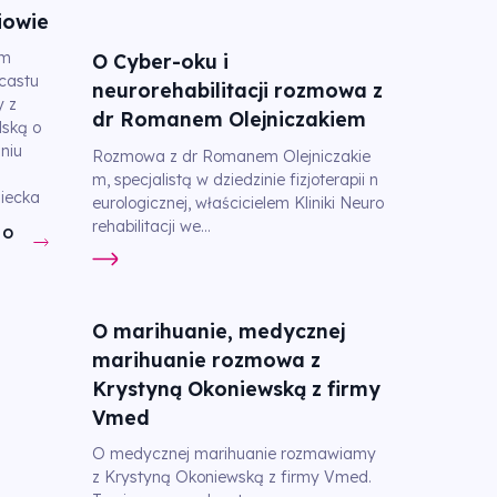
iowie
ym
O Cyber-oku i
castu
neurorehabilitacji rozmowa z
 z
dr Romanem Olejniczakiem
lską o
niu
Rozmowa z dr Romanem Olejniczakie
m, specjalistą w dziedzinie fizjoterapii n
iecka
eurologicznej, właścicielem Kliniki Neuro
rehabilitacji we...
DO
O marihuanie, medycznej
marihuanie rozmowa z
Krystyną Okoniewską z firmy
Vmed
O medycznej marihuanie rozmawiamy
z Krystyną Okoniewską z firmy Vmed.