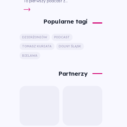
To pierwszy podcast z...
Popularne tagi
DZIERŻONIÓW
PODCAST
TOMASZ KURIATA
DOLNY ŚLĄSK
BIELAWA
Partnerzy