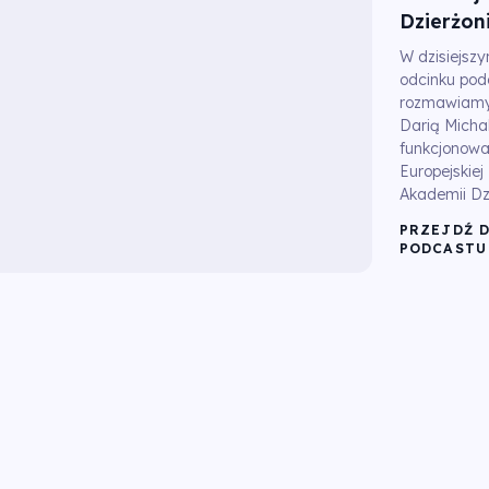
Dzierżon
W dzisiejsz
odcinku pod
rozmawiamy
Darią Micha
funkcjonowa
Europejskiej
Akademii Dz
PRZEJDŹ 
PODCASTU