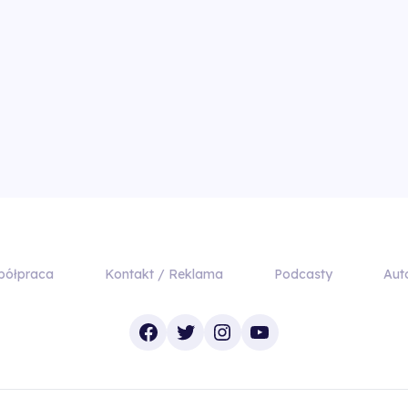
półpraca
Kontakt / Reklama
Podcasty
Aut
Facebook
Twitter
Instagram
YouTube