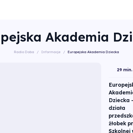
pejska Akademia Dz
Radio Doba
/
Informacje
/
Europejska Akademia Dziecka
29 min.
Europejs
Akademi
Dziecka –
działa
przedszko
żłobek p
Szkolnej