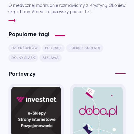
O medycznej marihuanie rozmawiamy z Krystyną Okoniew
ską z firmy Vmed. To pierwszy podcast z...
Popularne tagi
DZIERŻONIÓW
PODCAST
TOMASZ KURIATA
DOLNY ŚLĄSK
BIELAWA
Partnerzy