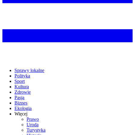
Sprawy lokalne
Polityka
Sport
Kultura
Zdrowie
Pasja
Biznes
Ekologia
Więcej
Prawo
Uroda
Turystyka