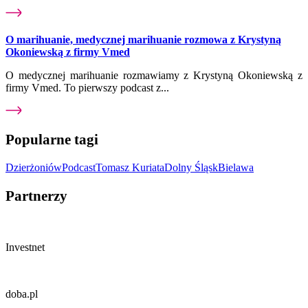
O marihuanie, medycznej marihuanie rozmowa z Krystyną
Okoniewską z firmy Vmed
O medycznej marihuanie rozmawiamy z Krystyną Okoniewską z
firmy Vmed. To pierwszy podcast z...
Popularne tagi
Dzierżoniów
Podcast
Tomasz Kuriata
Dolny Śląsk
Bielawa
Partnerzy
Investnet
doba.pl