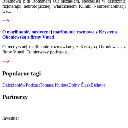
Rozmowa z dr Romanem Olejniczakiem, specjalistą w dziedzinie
fizjoterapii neurologicznej, właścicielem Kliniki Neurorehabilitacji
we...
O marihuanie, medycznej marihuanie rozmowa z Krystyną
Okoniewską z firmy Vmed
O medycznej marihuanie rozmawiamy z Krystyną Okoniewską z
firmy Vmed. To pierwszy podcast z...
Popularne tagi
Dzierżoniów
Podcast
Tomasz Kuriata
Dolny Śląsk
Bielawa
Partnerzy
Investnet