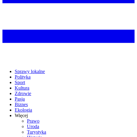
Sprawy lokalne
Polityka
Sport
Kultura
Zdrowie
Pasja
Biznes
Ekologia
Więcej
Prawo
Uroda
Turystyka