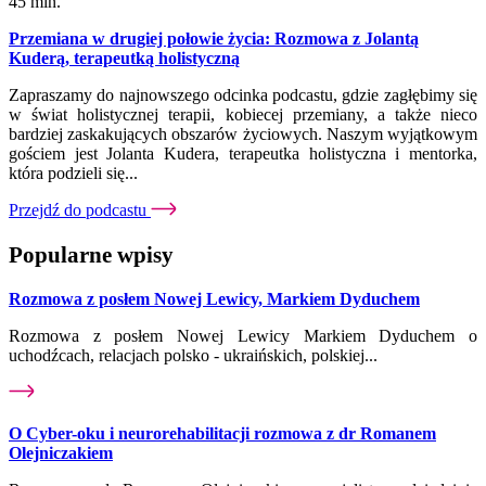
45 min.
Przemiana w drugiej połowie życia: Rozmowa z Jolantą
Kuderą, terapeutką holistyczną
Zapraszamy do najnowszego odcinka podcastu, gdzie zagłębimy się
w świat holistycznej terapii, kobiecej przemiany, a także nieco
bardziej zaskakujących obszarów życiowych. Naszym wyjątkowym
gościem jest Jolanta Kudera, terapeutka holistyczna i mentorka,
która podzieli się...
Przejdź do podcastu
Popularne wpisy
Rozmowa z posłem Nowej Lewicy, Markiem Dyduchem
Rozmowa z posłem Nowej Lewicy Markiem Dyduchem o
uchodźcach, relacjach polsko - ukraińskich, polskiej...
O Cyber-oku i neurorehabilitacji rozmowa z dr Romanem
Olejniczakiem