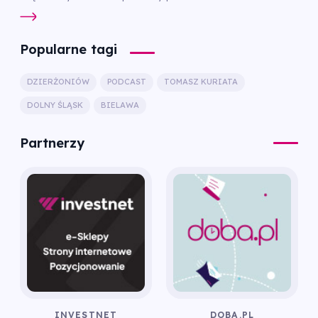
Popularne tagi
DZIERŻONIÓW
PODCAST
TOMASZ KURIATA
DOLNY ŚLĄSK
BIELAWA
Partnerzy
INVESTNET
DOBA.PL