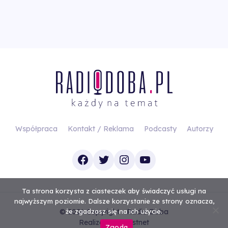
Współpraca
Kontakt / Reklama
Podcasty
Autorzy
Facebook
Twitter
Instagram
YouTube
Ta strona korzysta z ciasteczek aby świadczyć usługi na
najwyższym poziomie. Dalsze korzystanie ze strony oznacza,
© 2026 Copyright - Radio Doba
że zgadzasz się na ich użycie.
Realizacja
Investnet
Zgoda