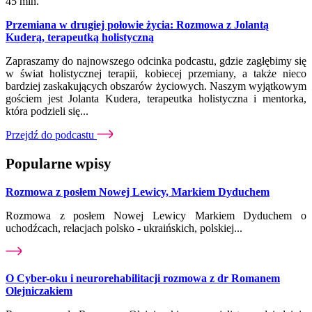
45 min.
Przemiana w drugiej połowie życia: Rozmowa z Jolantą
Kuderą, terapeutką holistyczną
Zapraszamy do najnowszego odcinka podcastu, gdzie zagłębimy się
w świat holistycznej terapii, kobiecej przemiany, a także nieco
bardziej zaskakujących obszarów życiowych. Naszym wyjątkowym
gościem jest Jolanta Kudera, terapeutka holistyczna i mentorka,
która podzieli się...
Przejdź do podcastu
Popularne wpisy
Rozmowa z posłem Nowej Lewicy, Markiem Dyduchem
Rozmowa z posłem Nowej Lewicy Markiem Dyduchem o
uchodźcach, relacjach polsko - ukraińskich, polskiej...
O Cyber-oku i neurorehabilitacji rozmowa z dr Romanem
Olejniczakiem