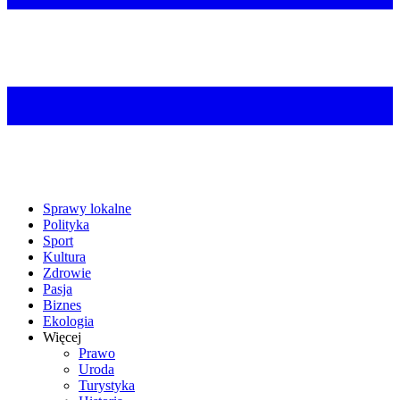
Sprawy lokalne
Polityka
Sport
Kultura
Zdrowie
Pasja
Biznes
Ekologia
Więcej
Prawo
Uroda
Turystyka