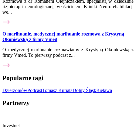
Rozmowa z dr Romanem Olejniczakiem, specjalistą w dziedzinie
fizjoterapii neurologicznej, właścicielem Kliniki Neurorehabilitacji
we...
O marihuanie, medycznej marihuanie rozmowa z Krystyną
Okoniewską z firmy Vmed
O medycznej marihuanie rozmawiamy z Krystyną Okoniewską z
firmy Vmed. To pierwszy podcast z...
Popularne tagi
Dzierżoniów
Podcast
Tomasz Kuriata
Dolny Śląsk
Bielawa
Partnerzy
Investnet