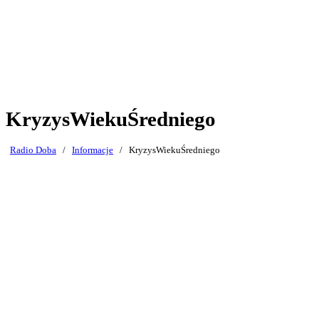
KryzysWiekuŚredniego
Radio Doba
/
Informacje
/
KryzysWiekuŚredniego