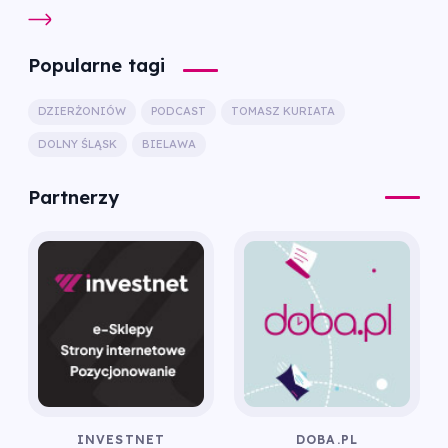
Popularne tagi
DZIERŻONIÓW
PODCAST
TOMASZ KURIATA
DOLNY ŚLĄSK
BIELAWA
Partnerzy
INVESTNET
DOBA.PL