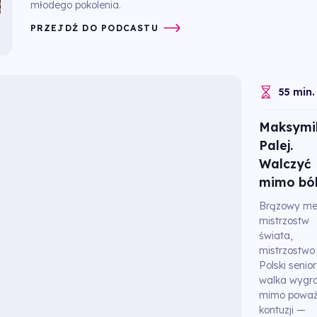
młodego pokolenia.
PRZEJDŹ DO PODCASTU
55 min.
Maksymil
Palej.
Walczyć
mimo bó
Brązowy me
mistrzostw
świata,
mistrzostwo
Polski senior
walka wygr
mimo poważ
kontuzji —