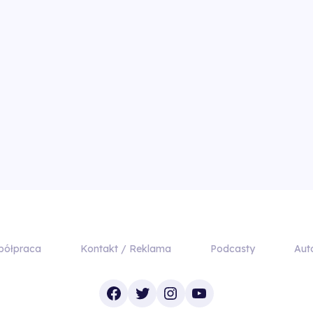
półpraca
Kontakt / Reklama
Podcasty
Aut
Facebook
Twitter
Instagram
YouTube