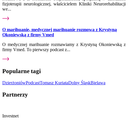
fizjoterapii neurologicznej, właścicielem Kliniki Neurorehabilitacji
we...
O marihuanie, medycznej marihuanie rozmowa z Krystyną
Okoniewską z firmy Vmed
O medycznej marihuanie rozmawiamy z Krystyną Okoniewską z
firmy Vmed. To pierwszy podcast z...
Popularne tagi
Dzierżoniów
Podcast
Tomasz Kuriata
Dolny Śląsk
Bielawa
Partnerzy
Investnet