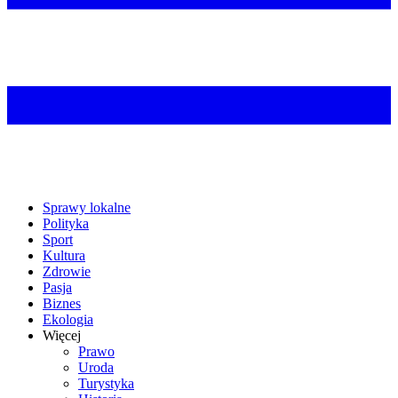
Sprawy lokalne
Polityka
Sport
Kultura
Zdrowie
Pasja
Biznes
Ekologia
Więcej
Prawo
Uroda
Turystyka