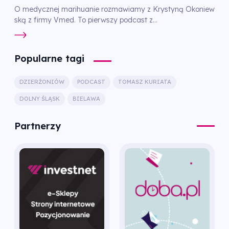
O medycznej marihuanie rozmawiamy z Krystyną Okoniew
ską z firmy Vmed. To pierwszy podcast z...
Popularne tagi
DZIERŻONIÓW
PODCAST
TOMASZ KURIATA
DOLNY ŚLĄSK
BIELAWA
Partnerzy