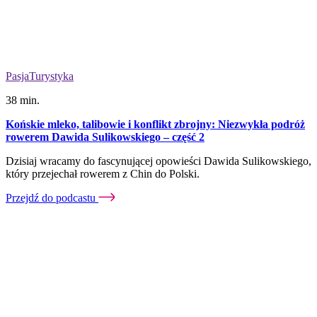
Pasja
Turystyka
38 min.
Końskie mleko, talibowie i konflikt zbrojny: Niezwykła podróż
rowerem Dawida Sulikowskiego – część 2
Dzisiaj wracamy do fascynującej opowieści Dawida Sulikowskiego,
który przejechał rowerem z Chin do Polski.
Przejdź do podcastu