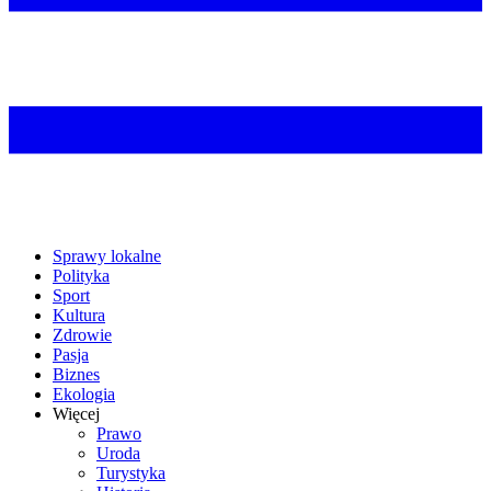
Sprawy lokalne
Polityka
Sport
Kultura
Zdrowie
Pasja
Biznes
Ekologia
Więcej
Prawo
Uroda
Turystyka