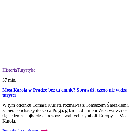
Historia
Turystyka
37 min.
Most Karola w Pradze bez tajemnic? Sprawdź, czego nie widzą
turyści
W tym odcinku Tomasz Kuriata rozmawia z Tomaszem Śnieżkiem i
zabiera słuchaczy do serca Praga, gdzie nad nurtem Wełtawa wznosi
się jeden z najbardziej rozpoznawalnych symboli Europy – Most
Karola.
Przejdź do podcastu