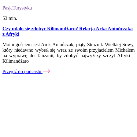
Pasja
Turystyka
53 min.
Czy udało się zdobyć Kilimandżaro? Relacja Arka Antończaka
z Afryki
Moim gościem jest Arek Antończak, piąty Strażnik Wielkiej Sowy,
który niedawno wybrał się wraz ze swoim przyjacielem Michałem
na wyprawę do Tanzanii, by zdobyć najwyższy szczyt Afryki –
Kilimandżaro
Przejdź do podcastu