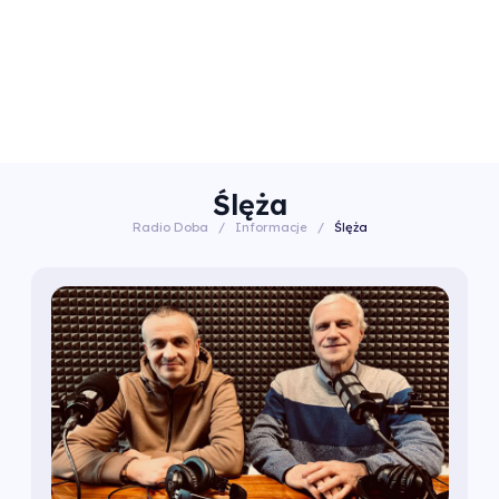
Ślęża
Radio Doba
/
Informacje
/
Ślęża