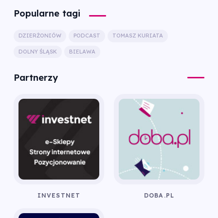
Popularne tagi
DZIERŻONIÓW
PODCAST
TOMASZ KURIATA
DOLNY ŚLĄSK
BIELAWA
Partnerzy
INVESTNET
DOBA.PL